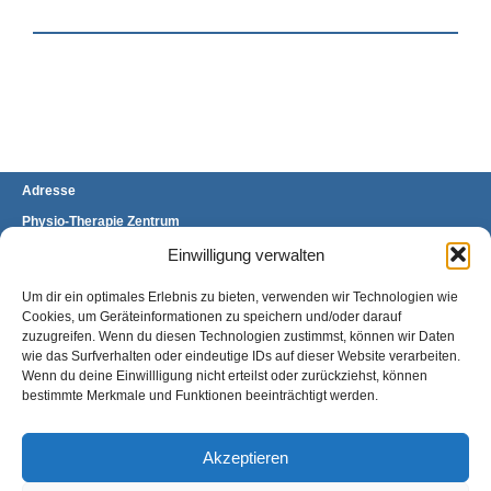
Adresse
Physio-Therapie Zentrum
Stefanie Brand & Stefanie Mülders GbR
Brückenhofstraße 60 A
Einwilligung verwalten
34132 Kassel-Oberzwehren
Um dir ein optimales Erlebnis zu bieten, verwenden wir Technologien wie
Telefon: 0561 400 97 11/12
Fax: 0561 400 97 13
Cookies, um Geräteinformationen zu speichern und/oder darauf
E-Mail:
kontakt@ptz-kassel.de
zuzugreifen. Wenn du diesen Technologien zustimmst, können wir Daten
wie das Surfverhalten oder eindeutige IDs auf dieser Website verarbeiten.
Anfahrt
Wenn du deine Einwillligung nicht erteilst oder zurückziehst, können
bestimmte Merkmale und Funktionen beeinträchtigt werden.
Sie finden uns gegenüber der Universität
Kassel, Standort Oberzwehren, direkt an der
Haltestelle Heinrich-Plett-Straße.
Akzeptieren
Einen Überblick über die Anfahrt mit
öffentlichen Verkehrsmitteln finden sie
hier