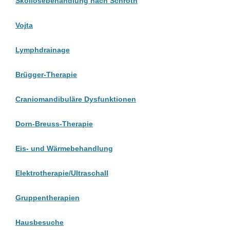
Skoliosebehandlung nach Schroth
Vojta
Lymphdrainage
Brügger-Therapie
Craniomandibuläre Dysfunktionen
Dorn-Breuss-Therapie
Eis- und Wärmebehandlung
Elektrotherapie/Ultraschall
Gruppentherapien
Hausbesuche