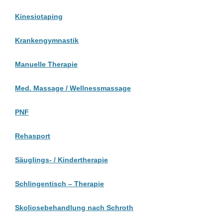
Kinesiotaping
Krankengymnastik
Manuelle Therapie
Med. Massage / Wellnessmassage
PNF
Rehasport
Säuglings- / Kindertherapie
Schlingentisch – Therapie
Skoliosebehandlung nach Schroth