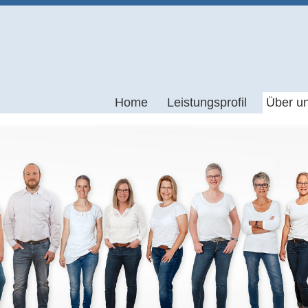
Home
Leistungsprofil
Über u
Bobath
Praxis
Skoliosebehandlung nach Schroth
News
Vojta
Lymphdrainage
Brügger-Therapie
Craniomandibuläre Dysfunktionen
Dorn-Breuss-Therapie
Eis- und Wärmebehandlung
Elektrotherapie/Ultraschall
Gruppentherapien