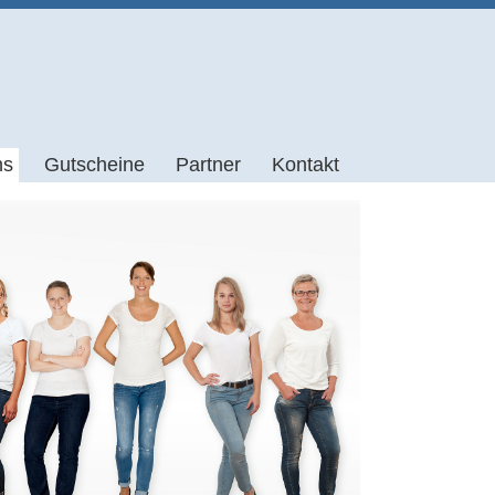
Zum
ns
Gutscheine
Partner
Kontakt
Inhalt
springen
Anfahrt