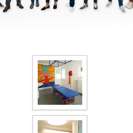
Hausbesuche
Kinesiotaping
Krankengymnastik
Manuelle Therapie
Medizinische Massage
PNF
Rehasport
Säuglings- / Kindertherapie
Schlingentisch – Therapie