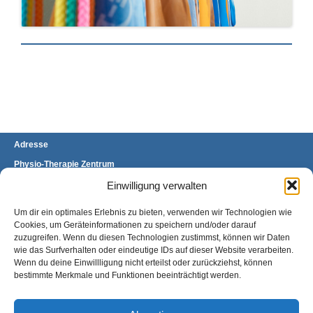
Adresse
Physio-Therapie Zentrum
Stefanie Brand & Stefanie Mülders GbR
Brückenhofstraße 60 A
Einwilligung verwalten
34132 Kassel-Oberzwehren
Um dir ein optimales Erlebnis zu bieten, verwenden wir Technologien wie
Telefon: 0561 400 97 11/12
Fax: 0561 400 97 13
Cookies, um Geräteinformationen zu speichern und/oder darauf
E-Mail:
kontakt@ptz-kassel.de
zuzugreifen. Wenn du diesen Technologien zustimmst, können wir Daten
wie das Surfverhalten oder eindeutige IDs auf dieser Website verarbeiten.
Anfahrt
Wenn du deine Einwillligung nicht erteilst oder zurückziehst, können
bestimmte Merkmale und Funktionen beeinträchtigt werden.
Sie finden uns gegenüber der Universität
Kassel, Standort Oberzwehren, direkt an der
Haltestelle Heinrich-Plett-Straße.