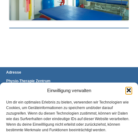
Adresse
Physio-Therapie Zentrum
Stefanie Brand & Stefanie Mülders GbR
Brückenhofstraße 60 A
Einwilligung verwalten
34132 Kassel-Oberzwehren
Um dir ein optimales Erlebnis zu bieten, verwenden wir Technologien wie
Telefon: 0561 400 97 11/12
Fax: 0561 400 97 13
Cookies, um Geräteinformationen zu speichern und/oder darauf
E-Mail:
kontakt@ptz-kassel.de
zuzugreifen. Wenn du diesen Technologien zustimmst, können wir Daten
wie das Surfverhalten oder eindeutige IDs auf dieser Website verarbeiten.
Anfahrt
Wenn du deine Einwillligung nicht erteilst oder zurückziehst, können
bestimmte Merkmale und Funktionen beeinträchtigt werden.
Sie finden uns gegenüber der Universität
Kassel, Standort Oberzwehren, direkt an der