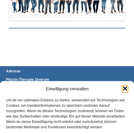
Adresse
Physio-Therapie Zentrum
Stefanie Brand & Stefanie Mülders GbR
Brückenhofstraße 60 A
Einwilligung verwalten
34132 Kassel-Oberzwehren
Um dir ein optimales Erlebnis zu bieten, verwenden wir Technologien wie
Telefon: 0561 400 97 11/12
Fax: 0561 400 97 13
Cookies, um Geräteinformationen zu speichern und/oder darauf
E-Mail:
kontakt@ptz-kassel.de
zuzugreifen. Wenn du diesen Technologien zustimmst, können wir Daten
wie das Surfverhalten oder eindeutige IDs auf dieser Website verarbeiten.
Anfahrt
Wenn du deine Einwillligung nicht erteilst oder zurückziehst, können
bestimmte Merkmale und Funktionen beeinträchtigt werden.
Sie finden uns gegenüber der Universität
Kassel, Standort Oberzwehren, direkt an der