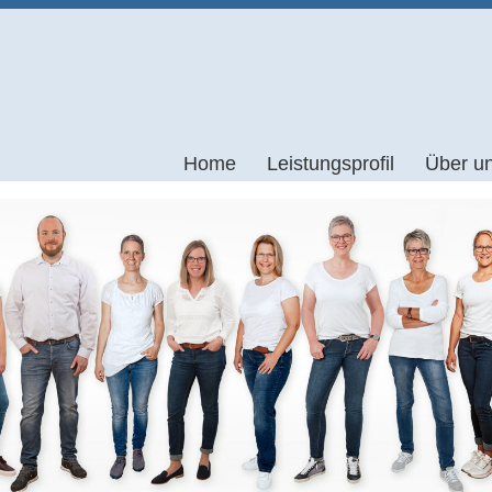
Home
Leistungsprofil
Über u
Bobath
Praxis
Skoliosebehandlung nach Schroth
News
Vojta
Lymphdrainage
Brügger-Therapie
Craniomandibuläre Dysfunktionen
Dorn-Breuss-Therapie
Eis- und Wärmebehandlung
Elektrotherapie/Ultraschall
Gruppentherapien