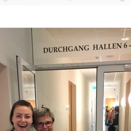
Hausbesuche
Kinesiotaping
Krankengymnastik
Manuelle Therapie
Medizinische Massage
PNF
Rehasport
Säuglings- / Kindertherapie
Schlingentisch – Therapie