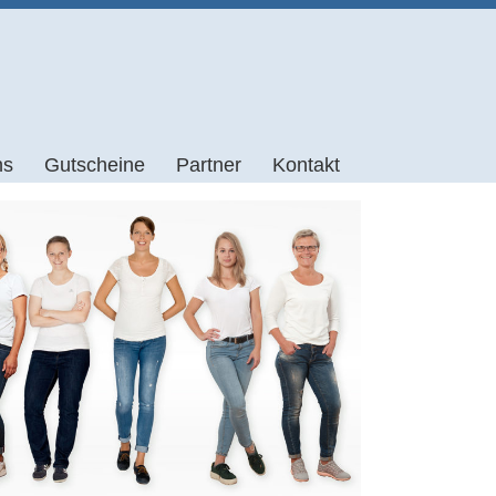
Zum
ns
Gutscheine
Partner
Kontakt
Inhalt
springen
Anfahrt