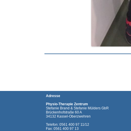
Adresse
Physio-Therapie Zentrum
Stefanie Brand & Stefanie Mülders GbR
Brückenhofstraße 60 A
34132 Kassel-Oberzwehren
Telefon: 0561 400 97 11/12
Fax: 0561 400 97 13