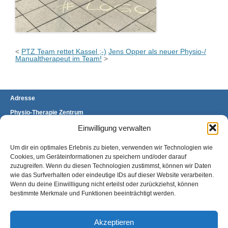
<
PTZ Team rettet Kassel ;-)
Jens Opper als neuer Physio-/
Manualtherapeut im Team!
>
Adresse
Physio-Therapie Zentrum
Stefanie Brand & Stefanie Mülders GbR
Brückenhofstraße 60 A
Einwilligung verwalten
34132 Kassel-Oberzwehren
Um dir ein optimales Erlebnis zu bieten, verwenden wir Technologien wie
Telefon: 0561 400 97 11/12
Fax: 0561 400 97 13
Cookies, um Geräteinformationen zu speichern und/oder darauf
E-Mail:
kontakt@ptz-kassel.de
zuzugreifen. Wenn du diesen Technologien zustimmst, können wir Daten
wie das Surfverhalten oder eindeutige IDs auf dieser Website verarbeiten.
Anfahrt
Wenn du deine Einwillligung nicht erteilst oder zurückziehst, können
bestimmte Merkmale und Funktionen beeinträchtigt werden.
Sie finden uns gegenüber der Universität
Kassel, Standort Oberzwehren, direkt an der
Haltestelle Heinrich-Plett-Straße.
Akzeptieren
Einen Überblick über die Anfahrt mit