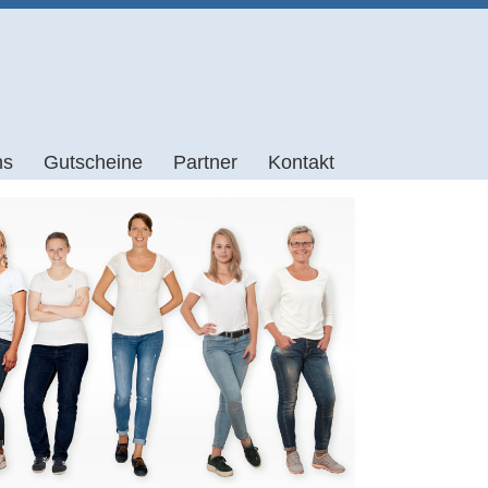
Zum
ns
Gutscheine
Partner
Kontakt
Inhalt
springen
Anfahrt