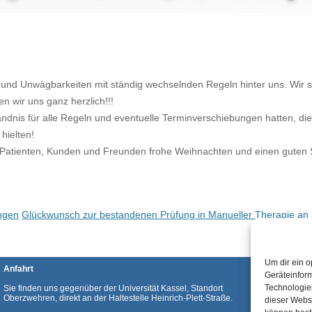
Hausbesuche
Kinesiotaping
Krankengymnastik
Manuelle Therapie
Medizinische Massage
n und Unwägbarkeiten mit ständig wechselnden Regeln hinter uns. Wir si
PNF
n wir uns ganz herzlich!!!
Rehasport
ändnis für alle Regeln und eventuelle Terminverschiebungen hatten, di
Säuglings- / Kindertherapie
 hielten!
, Patienten, Kunden und Freunden frohe Weihnachten und einen guten St
Schlingentisch – Therapie
ungen
Glückwunsch zur bestandenen Prüfung in Manueller Therapie an 
Um dir ein o
Anfahrt
Geräteinfor
Technologien
Sie finden uns gegenüber der Universität Kassel, Standort
Oberzwehren, direkt an der Haltestelle Heinrich-Plett-Straße.
dieser Websi