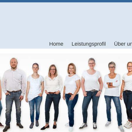
Home
Leistungsprofil
Über u
Bobath
Praxis
Skoliosebehandlung nach Schroth
News
Vojta
Lymphdrainage
Brügger-Therapie
Craniomandibuläre Dysfunktionen
Dorn-Breuss-Therapie
Eis- und Wärmebehandlung
Elektrotherapie/Ultraschall
Gruppentherapien